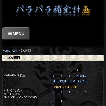
☰ MENU
Home
>
2次
> 2次関西
2次関西
1
2
3
4
5
MAHARAJA 祇園
6
7
8
FINAL9
THE SOUL STEP DANCE 1
PARAPARA FLASH
京都 CK cafe /
1
2
3
4
5
東山 GROOVE
(1-3 / CK , 4-5 / GROOVE)
0
1