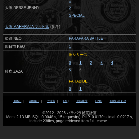
1
大阪 DESSE JENNY
2
SPECIAL
大阪 MAHARAJA マルビル
(参考)
姫路 NEO
PARAPARA BATTLE
四日市 K&Q
1
旧シリーズ
0
1
2
3
4
5
6
鈴鹿 ZAZA
PARABIDE
0
1
HOME
｜
ABOUT
｜
ご注意
｜
FAQ
｜
更新履歴
｜
LINK
｜
お問い合わせ
©2012 - 2026 パラパラ補完計画
Mem: 2.13 MB, SQL: 0.0048 s, 15 request(s), PHP: 0.0170 s, total: 0.0217 s,
include 23files, page retrieved from full_cache.