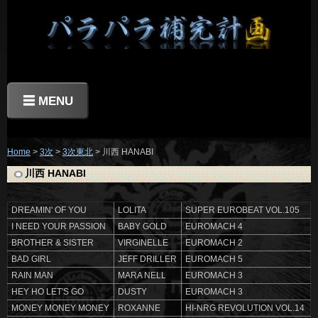
☰ MENU
Home
>
3次
>
3次東北
> 川西 HANABI
川西 HANABI
DREAMIN' OF YOU
LOLITA
SUPER EUROBEAT VOL.105
I NEED YOUR PASSION
BABY GOLD
EUROMACH 4
BROTHER & SISTER
VIRGINELLE
EUROMACH 2
BAD GIRL
JEFF DRILLER
EUROMACH 5
RAIN MAN
MARA NELL
EUROMACH 3
HEY HO LET'S GO
DUSTY
EUROMACH 3
MONEY MONEY MONEY
ROXANNE
HI-NRG REVOLUTION VOL.14