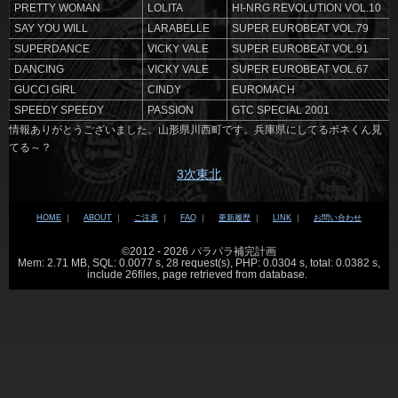
PRETTY WOMAN
LOLITA
HI-NRG REVOLUTION VOL.10
SAY YOU WILL
LARABELLE
SUPER EUROBEAT VOL.79
SUPERDANCE
VICKY VALE
SUPER EUROBEAT VOL.91
DANCING
VICKY VALE
SUPER EUROBEAT VOL.67
GUCCI GIRL
CINDY
EUROMACH
SPEEDY SPEEDY
PASSION
GTC SPECIAL 2001
情報ありがとうございました。山形県川西町です。兵庫県にしてるボネくん見
てる～？
3次東北
HOME
｜
ABOUT
｜
ご注意
｜
FAQ
｜
更新履歴
｜
LINK
｜
お問い合わせ
©2012 - 2026 パラパラ補完計画
Mem: 2.71 MB, SQL: 0.0077 s, 28 request(s), PHP: 0.0304 s, total: 0.0382 s,
include 26files, page retrieved from database.