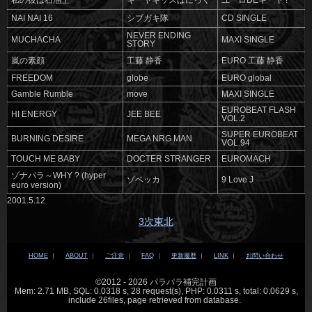
私の彼は石油王
キーヤキッスぱにっく
ユーロDEキーヤ !
NAI NAI 16
シブガキ隊
CD SINGLE
NEVER ENDING
MUCHACHA
MAXI SINGLE
STORY
嵐の素顔
工藤 静香
EURO 工藤 静香
FREEDOM
globe
EURO global
Gamble Rumble
move
MAXI SINGLE
EUROBEAT FLASH
HI ENERGY
JEE BEE
VOL.2
SUPER EUROBEAT
BURNING DESIRE
MEGA NRG MAN
VOL.94
TOUCH ME BABY
DOCTER STRANGER
EUROMACH
ゾナパラ～WHY ? (hyper
ゾベッカ
9 Love J
euro version)
2001.5.12
3次東北
HOME
｜
ABOUT
｜
ご注意
｜
FAQ
｜
更新履歴
｜
LINK
｜
お問い合わせ
©2012 - 2026 パラパラ補完計画
Mem: 2.71 MB, SQL: 0.0318 s, 28 request(s), PHP: 0.0311 s, total: 0.0629 s,
include 26files, page retrieved from database.