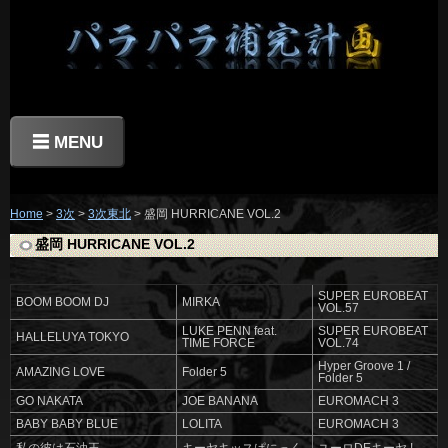
☰ MENU
Home
>
3次
>
3次東北
> 盛岡 HURRICANE VOL.2
盛岡 HURRICANE VOL.2
SUPER EUROBEAT
BOOM BOOM DJ
MIRKA
VOL.57
LUKE PENN feat.
SUPER EUROBEAT
HALLELUYA TOKYO
TIME FORCE
VOL.74
Hyper Groove 1 /
AMAZING LOVE
Folder 5
Folder 5
GO NAKATA
JOE BANANA
EUROMACH 3
BABY BABY BLUE
LOLITA
EUROMACH 3