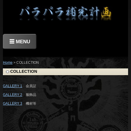
☰ MENU
Home
> COLLECTION
COLLECTION
GALLERY 1
会員証
GALLERY 2
服飾品
GALLERY 3
機材等