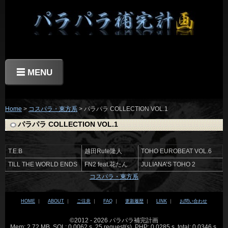
☰ MENU
Home
>
コスパラ・東方系
> パラパラ COLLECTION VOL.1
パラパラ COLLECTION VOL.1
T.E.B
越田Rute隆人
TOHO EUROBEAT VOL.6
TILL THE WORLD ENDS
FN2 feat.花たん
JULIANA’S TOHO 2
コスパラ・東方系
HOME
｜
ABOUT
｜
ご注意
｜
FAQ
｜
更新履歴
｜
LINK
｜
お問い合わせ
©2012 - 2026 パラパラ補完計画
Mem: 2.72 MB, SQL: 0.0062 s, 25 request(s), PHP: 0.0285 s, total: 0.0346 s,