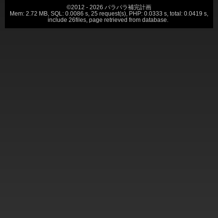
©2012 - 2026 パラパラ補完計画
Mem: 2.72 MB, SQL: 0.0086 s, 25 request(s), PHP: 0.0333 s, total: 0.0419 s,
include 26files, page retrieved from database.