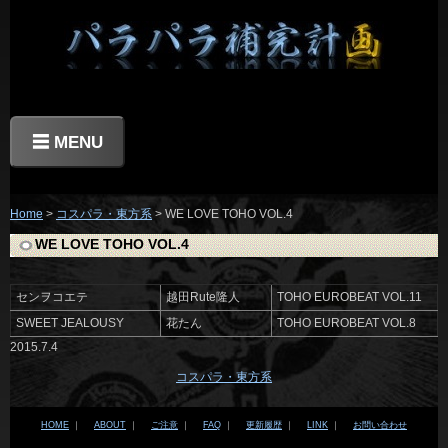
☰ MENU
Home
>
コスパラ・東方系
> WE LOVE TOHO VOL.4
WE LOVE TOHO VOL.4
センヲコエテ
越田Rute隆人
TOHO EUROBEAT VOL.11
SWEET JEALOUSY
花たん
TOHO EUROBEAT VOL.8
2015.7.4
コスパラ・東方系
HOME
｜
ABOUT
｜
ご注意
｜
FAQ
｜
更新履歴
｜
LINK
｜
お問い合わせ