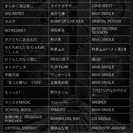
きらめく涙は星に
タイナカサチ
LOVE×BEST
UNLIMITED
相川七瀬
MAXI SINGLE
カルマ
BUMP OF CHICKEN
ORBITAL PERIOD
BEST-SECOND
倖田來未
NO REGRET
SESSION-
ボクたちにあるもの
朴ロ美
MAXI SINGLE
せんちめんたる じぇねれ
時東ぁみ
時東ぁみ!ベスト第1巻
～しょん
ひぐらしのなく頃に
RESCUE-T
(配信)
キミのアシタ
FLIP-FLAP
MAXI SINGLE
学園天国
ワンダー☆5
MAXI SINGLE
「笑うが勝ち!」でGO!
五條真由美
MAXI SINGLE
てのひらのなかのルピ
もっっと!
野川さくら
カ
マジスキMAGIC
クローバー
4HOPES
SCHOOL BOYS
YAMOTO
MAXI SINGLE
女神の戦士 -PEGASUS
MARINA DEL RAY
CD SINGLE
FOREVER-
CRYSTAL ENERGY
栗林みな実
FANTASTIC ARROW