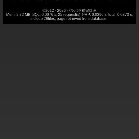
©2012 - 2026 パラパラ補完計画
Mem: 2.72 MB, SQL: 0.0076 s, 25 request(s), PHP: 0.0296 s, total: 0.0373 s,
include 26files, page retrieved from database.