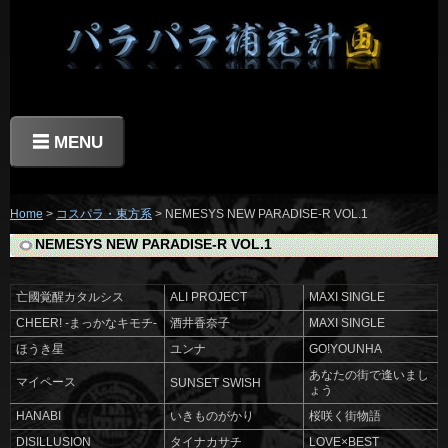
☰ MENU
Home
>
コスパラ・東方系
> NEMESYS NEW PARADISE-R VOL.1
NEMESYS NEW PARADISE-R VOL.1
亡國覚醒カタルシス
ALI PROJECT
MAXI SINGLE
CHEER! -まっかなキモチ-
酒井香奈子
MAXI SINGLE
ほうき星
ユンナ
GO!YOUNHA
あなたの街で逢いまし
マイペース
SUNSET SWISH
ょう
HANABI
いきものがかり
桜咲く街物語
DISILLUSION
タイナカサチ
LOVE×BEST