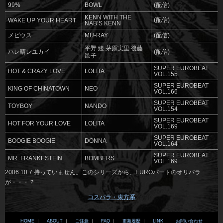
99%
BOWL
(配信)
KENN WITH THE
(配信)
WAKE UP YOUR HEART
NAB’S KENN
メビウス
MU-RAY
(配信)
平野 綾.茅原実里.後藤
ハレ晴レユカイ
(配信)
邑子
SUPER EUROBEAT
HOT & CRAZY LOVE
LOLITA
VOL.155
SUPER EUROBEAT
KING OF CHINATOWN
NEO
VOL.166
SUPER EUROBEAT
TOYBOY
NANDO
VOL.154
SUPER EUROBEAT
HOT FOR YOUR LOVE
LOLITA
VOL.169
SUPER EUROBEAT
BOOGIE BOOGIE
DONNA
VOL.164
SUPER EUROBEAT
MR. FRANKESTEIN
BOMBERS
VOL.169
2006.10.7 持っていません。このシリーズから、EUROパートのオリパラ
が・・・？
コスパラ・東方系
HOME
｜
ABOUT
｜
ご注意
｜
FAQ
｜
更新履歴
｜
LINK
｜
お問い合わせ