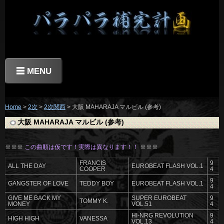
☰ MENU
Home
>
2次
>
2次関西
> 大阪 MAHARAJA マルビル (参考)
大阪 MAHARAJA マルビル (参考)
※※※
この曲順は仮です！実際は異なります！！
※※※
FRANCIS
9
ALL THE DAY
EUROBEAT FLASH VOL.1
COOPER
4
9
GANGSTER OF LOVE
TEDDY BOY
EUROBEAT FLASH VOL.1
4
GIVE ME BACK MY
SUPER EUROBEAT
9
TOMMY K.
MONEY
VOL.51
4
HI-NRG REVOLUTION
9
HIGH HIGH
VANESSA
VOL.13
4