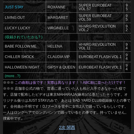
SUPER EUROBEAT
9
JUST STAY
ROXANNE
VOL.57
5
SUPER EUROBEAT
9
LIVING OUT
MARGARET
VOL.59
5
HI-NRG REVOLUTION
9
LUCKY LUCKY
V
IRGINELLE
VOL.2
2
(収録されていたかも? )
HI-NRG REVOLUTION
9
BABE FOLLOW ME
HELENA
VOL.11
4
9
CHILLER SHOCK
CLAUDIA VIP
EUROBEAT FLASH VOL.1
4
9
HALLOWEEN NIGHT
GIPSY & QUEEN
EUROBEAT FLASH VOL.1
4
(more...?)
※※※
この曲順は仮です！実際は異なります！！ABC順に並べただけです！
※※※ 店舗非公式の物で、普通に通っていた人も殆ど入手できなかった様で
す。店舗で配布したビデオは東京MAHARAJA(麻布)の1巻だったそうです。オ
リジナル振りはJUST STAYのみで、あとは BAD YARD CLUB収録振りとの事で
す。全何曲か不明です！DJブースを背中に女性2人で踊っているらしいです。
一人はロングヘアでロングパンツで踊っているとの事です。持っていません。
捜索中です。
2次 関西